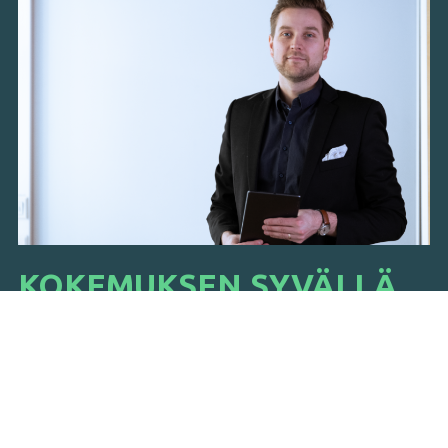
KOKEMUKSEN SYVÄLLÄ
RINTAÄÄNELLÄ
Olemme konsultoiva tilitoimisto ja
asiakkaidemme kumppani, joka toimii tukena
kaikissa yrityksen tarpeissa. Yli 10 vuoden
kokemuksella tarjoamme kattavat