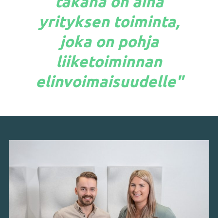
takana on aina
yrityksen toiminta,
joka on pohja
liiketoiminnan
elinvoimaisuudelle"